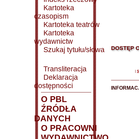
Kartoteka
czasopism
Kartoteka teatrów
Kartoteka
wydawnictw
DOSTĘP O
Szukaj tytułu/słowa
Transliteracja
|
S
Deklaracja
dostępności
INFORMACJ
O PBL
ŹRÓDŁA
DANYCH
O PRACOWNI
WYDAWNICTWO