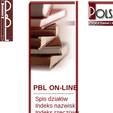
PBL ON-LINE
Spis działów
Indeks nazwisk
Indeks rzeczowy