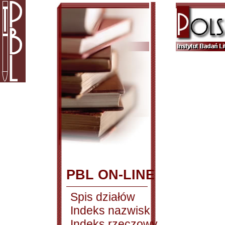
PBL ON-LINE
Spis działów
Indeks nazwisk
Indeks rzeczowy