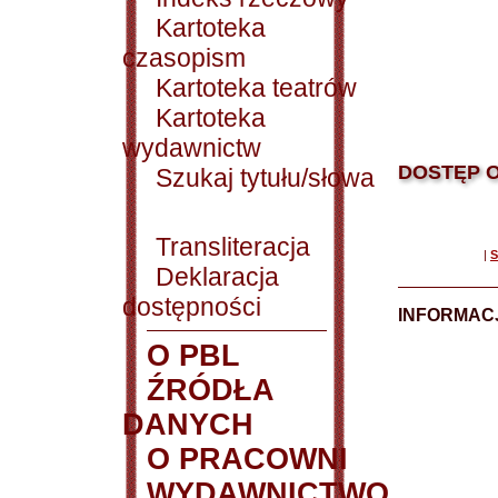
Kartoteka
czasopism
Kartoteka teatrów
Kartoteka
wydawnictw
DOSTĘP O
Szukaj tytułu/słowa
Transliteracja
|
S
Deklaracja
dostępności
INFORMACJ
O PBL
ŹRÓDŁA
DANYCH
O PRACOWNI
WYDAWNICTWO