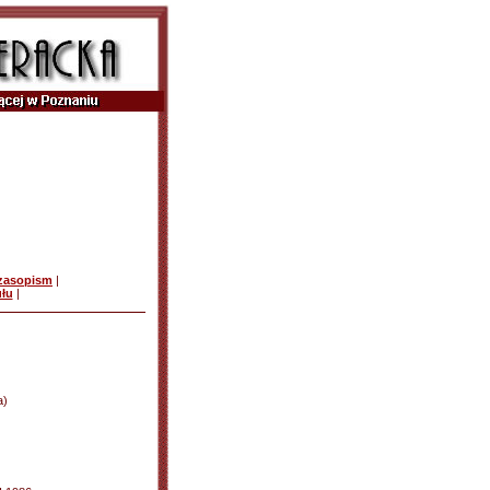
czasopism
|
ułu
|
a)