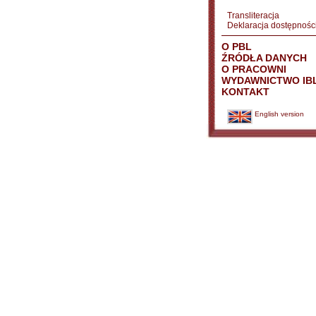
Transliteracja
Deklaracja dostępnośc
O PBL
ŹRÓDŁA DANYCH
O PRACOWNI
WYDAWNICTWO IB
KONTAKT
English version