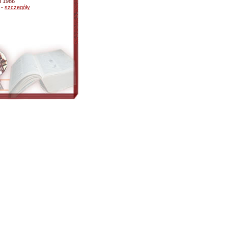
II 1986
 -
szczegóły