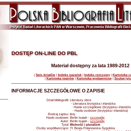
DOSTĘP ON-LINE DO PBL
Materiał dostępny za lata 1989-2012
|
Spis działów
|
Indeks nazwisk
|
Indeks rzeczowy
|
Kartoteka 
|
Kartoteka teatrów
|
Kartoteka wydawnictw
|
Szukaj tyt
INFORMACJE SZCZEGÓŁOWE O ZAPISIE
Dział bibliografii:
Literatury obce
- Literatura brytyjska i irlandzka
- Hasła szczegółowe (brytyjska i irlandzk
- Hasła osobowe (brytyjska i irlandzka)
Rodzaj zapisu:
listy
Hasło osobowe:
Berlin Isaiah -
szczegóły
Autor:
Berlin Isaiah -
szczegóły
Tytuł:
Wolność i pluralizm
Osoby współtworzące:
Tł. Beata Polanowska-Sygulska