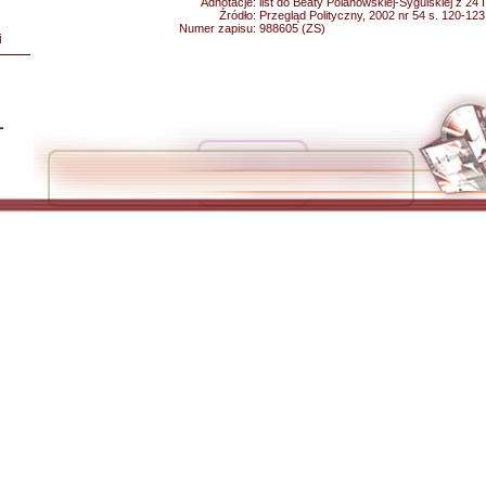
Adnotacje:
list do Beaty Polanowskiej-Sygulskiej z 24 
Źródło:
Przegląd Polityczny, 2002 nr 54 s. 120-123
Numer zapisu:
988605 (ZS)
i
L