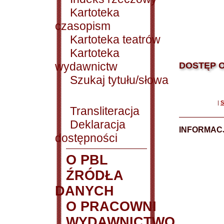
Kartoteka
czasopism
Kartoteka teatrów
Kartoteka
wydawnictw
DOSTĘP O
Szukaj tytułu/słowa
|
S
Transliteracja
Deklaracja
INFORMACJ
dostępności
O PBL
ŹRÓDŁA
DANYCH
O PRACOWNI
WYDAWNICTWO