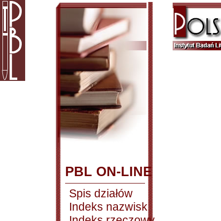
PBL ON-LINE
Spis działów
Indeks nazwisk
Indeks rzeczowy