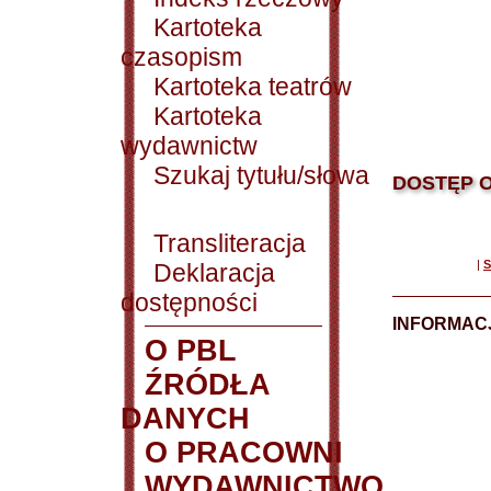
Kartoteka
czasopism
Kartoteka teatrów
Kartoteka
wydawnictw
Szukaj tytułu/słowa
DOSTĘP O
Transliteracja
|
S
Deklaracja
dostępności
INFORMACJ
O PBL
ŹRÓDŁA
DANYCH
O PRACOWNI
WYDAWNICTWO