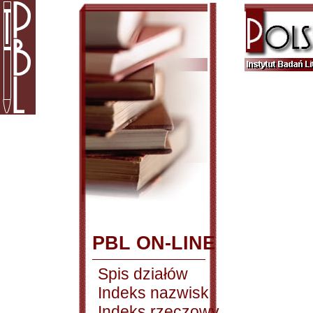
PBL ON-LINE
Spis działów
Indeks nazwisk
Indeks rzeczowy