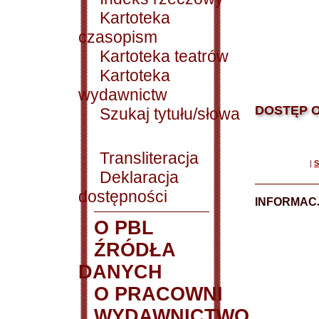
Kartoteka
czasopism
Kartoteka teatrów
Kartoteka
wydawnictw
DOSTĘP O
Szukaj tytułu/słowa
Transliteracja
|
S
Deklaracja
dostępności
INFORMACJ
O PBL
ŹRÓDŁA
DANYCH
O PRACOWNI
WYDAWNICTWO