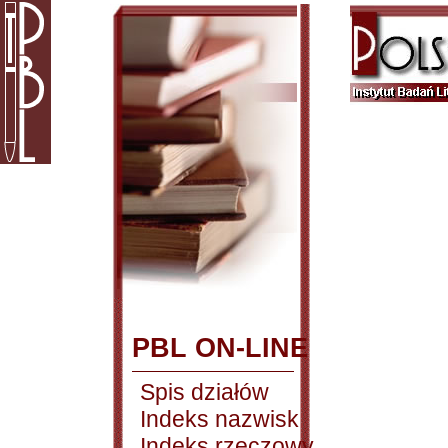
PBL ON-LINE
Spis działów
Indeks nazwisk
Indeks rzeczowy