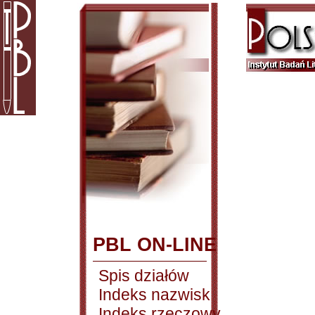
PBL ON-LINE
Spis działów
Indeks nazwisk
Indeks rzeczowy