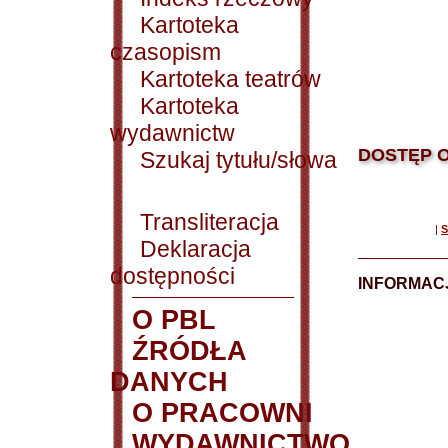
Kartoteka
czasopism
Kartoteka teatrów
Kartoteka
wydawnictw
DOSTĘP O
Szukaj tytułu/słowa
Transliteracja
|
S
Deklaracja
dostępności
INFORMACJ
O PBL
ŹRÓDŁA
DANYCH
O PRACOWNI
WYDAWNICTWO