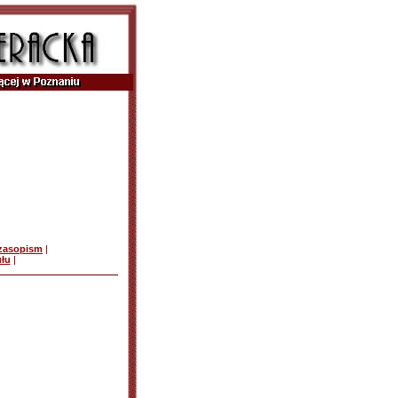
czasopism
|
ułu
|