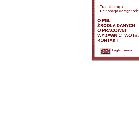
Transliteracja
Deklaracja dostępnośc
O PBL
ŹRÓDŁA DANYCH
O PRACOWNI
WYDAWNICTWO IB
KONTAKT
English version