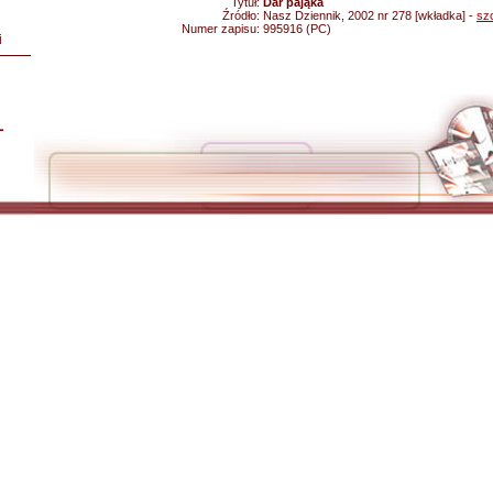
Tytuł:
Dar pająka
Źródło:
Nasz Dziennik, 2002 nr 278 [wkładka] -
sz
Numer zapisu:
995916 (PC)
i
L