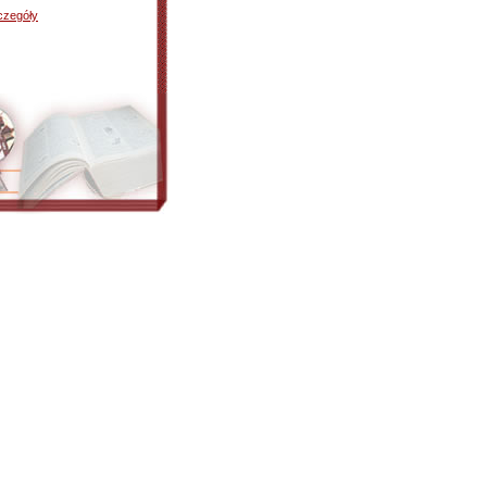
czegóły