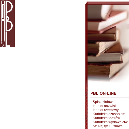
PBL ON-LINE
Spis działów
Indeks nazwisk
Indeks rzeczowy
Kartoteka czasopism
Kartoteka teatrów
Kartoteka wydawnictw
Szukaj tytułu/słowa