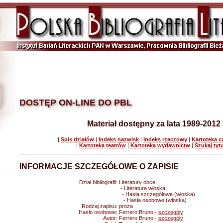
DOSTĘP ON-LINE DO PBL
Materiał dostępny za lata 1989-2012
|
Spis działów
|
Indeks nazwisk
|
Indeks rzeczowy
|
Kartoteka 
|
Kartoteka teatrów
|
Kartoteka wydawnictw
|
Szukaj tyt
INFORMACJE SZCZEGÓŁOWE O ZAPISIE
Dział bibliografii:
Literatury obce
- Literatura włoska
- Hasła szczegółowe (włoska)
- Hasła osobowe (włoska)
Rodzaj zapisu:
proza
Hasło osobowe:
Ferrero Bruno -
szczegóły
Autor:
Ferrero Bruno -
szczegóły