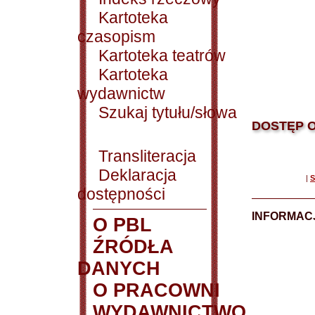
Kartoteka
czasopism
Kartoteka teatrów
Kartoteka
wydawnictw
Szukaj tytułu/słowa
DOSTĘP O
Transliteracja
Deklaracja
|
S
dostępności
INFORMACJ
O PBL
ŹRÓDŁA
DANYCH
O PRACOWNI
WYDAWNICTWO