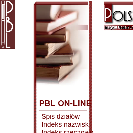
PBL ON-LINE
Spis działów
Indeks nazwisk
Indeks rzeczowy