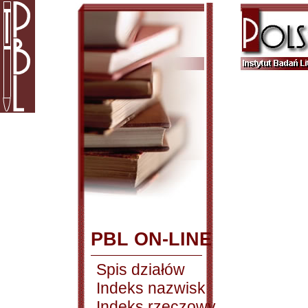
PBL ON-LINE
Spis działów
Indeks nazwisk
Indeks rzeczowy