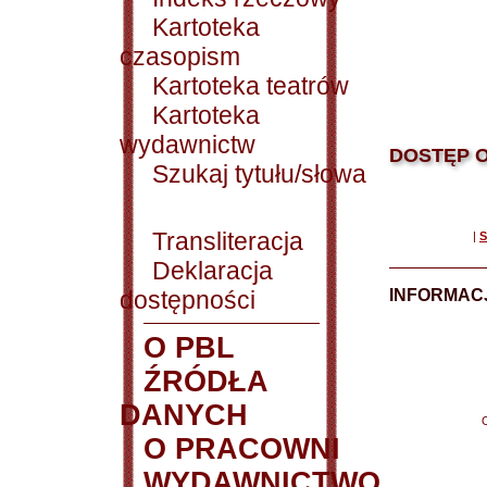
Kartoteka
czasopism
Kartoteka teatrów
Kartoteka
wydawnictw
DOSTĘP O
Szukaj tytułu/słowa
Transliteracja
|
S
Deklaracja
dostępności
INFORMACJ
O PBL
ŹRÓDŁA
DANYCH
O PRACOWNI
WYDAWNICTWO