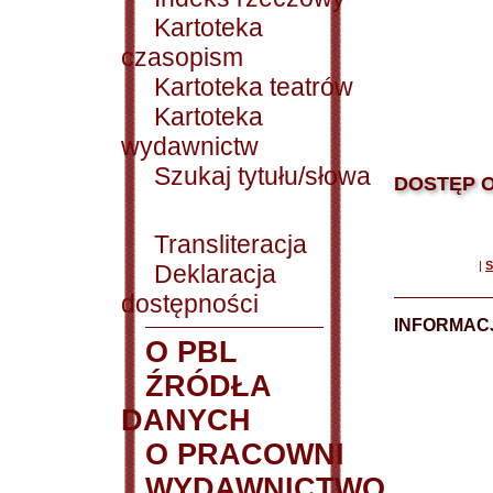
Kartoteka
czasopism
Kartoteka teatrów
Kartoteka
wydawnictw
Szukaj tytułu/słowa
DOSTĘP O
Transliteracja
|
S
Deklaracja
dostępności
INFORMACJ
O PBL
ŹRÓDŁA
DANYCH
O PRACOWNI
WYDAWNICTWO