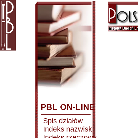
PBL ON-LINE
Spis działów
Indeks nazwisk
Indeks rzeczowy