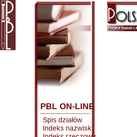
PBL ON-LINE
Spis działów
Indeks nazwisk
Indeks rzeczowy