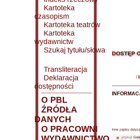
Kartoteka
czasopism
Kartoteka teatrów
Kartoteka
wydawnictw
Szukaj tytułu/słowa
DOSTĘP O
Transliteracja
Deklaracja
|
S
dostępności
INFORMACJ
O PBL
ŹRÓDŁA
DANYCH
O PRACOWNI
Inne zapisy dotyc
WYDAWNICTWO
artykuł:
Gieł