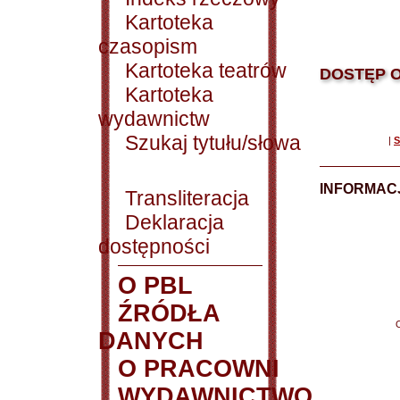
Kartoteka
czasopism
Kartoteka teatrów
DOSTĘP O
Kartoteka
wydawnictw
Szukaj tytułu/słowa
|
S
INFORMACJ
Transliteracja
Deklaracja
dostępności
O PBL
ŹRÓDŁA
DANYCH
O PRACOWNI
WYDAWNICTWO