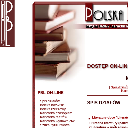
DOSTĘP ON-LIN
|
Spis dział
|
Kart
PBL ON-LINE
Spis działów
SPIS DZIAŁÓW
Indeks nazwisk
Indeks rzeczowy
Kartoteka czasopism
Kartoteka teatrów
Literatury obce
/
Litera
Kartoteka wydawnictw
1
Historia literatury (paki
Szukaj tytułu/słowa
2
Literatura współczesna 