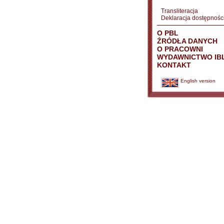
Transliteracja
Deklaracja dostępnośc
O PBL
ŹRÓDŁA DANYCH
O PRACOWNI
WYDAWNICTWO IB
KONTAKT
English version