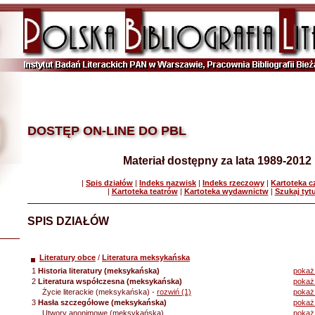
DOSTĘP ON-LINE DO PBL
Materiał dostępny za lata 1989-2012
|
Spis działów
|
Indeks nazwisk
|
Indeks rzeczowy
|
Kartoteka 
|
Kartoteka teatrów
|
Kartoteka wydawnictw
|
Szukaj tyt
SPIS DZIAŁÓW
Literatury obce
/
Literatura meksykańska
1
Historia literatury (meksykańska)
pokaż 
2
Literatura współczesna (meksykańska)
pokaż 
Życie literackie (meksykańska) -
rozwiń (1)
pokaż 
3
Hasła szczegółowe (meksykańska)
pokaż
Utwory anonimowe (meksykańska)
pokaż 