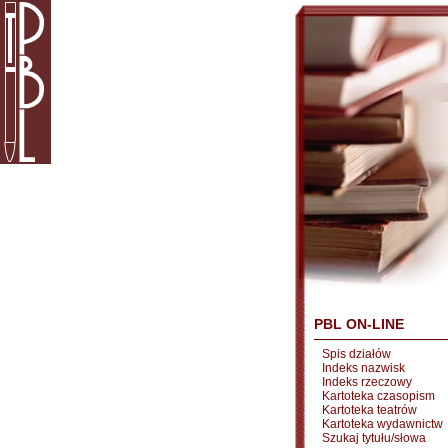
PBL ON-LINE
Spis działów
Indeks nazwisk
Indeks rzeczowy
Kartoteka czasopism
Kartoteka teatrów
Kartoteka wydawnictw
Szukaj tytułu/słowa