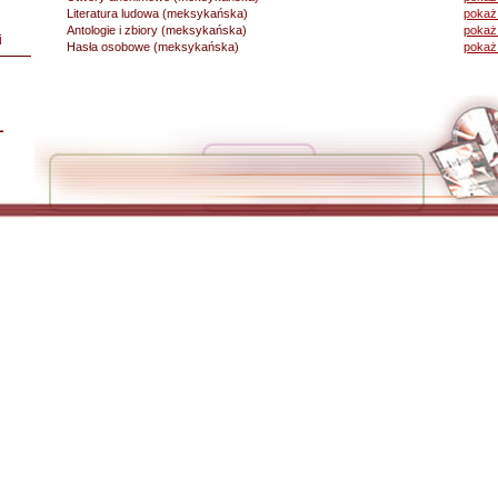
Literatura ludowa (meksykańska)
pokaż 
Antologie i zbiory (meksykańska)
pokaż 
i
Hasła osobowe (meksykańska)
pokaż
L